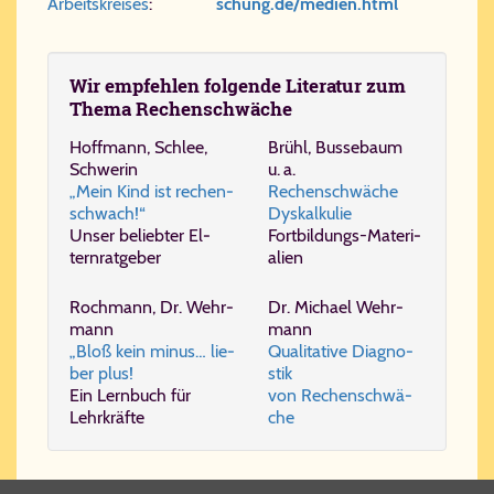
Arbeitskreises
:
schung.de/me​di​en.​html
Wir em­pfeh­len fol­gen­de Li­te­ra­tur zum
The­ma Re­chen­schwä­che
Hoff­mann, Schlee,
Brühl, Bus­se­baum
Schwe­rin
u. a.
„Mein Kind ist re­chen­
Re­chen­schwä­che
schwach!“
Dys­kal­ku­lie
Unser be­lieb­ter El­
Fort­bil­dungs-​Ma­te­ri­
tern­rat­ge­ber
a­li­en
Roch­mann, Dr. Wehr­
Dr. Mi­cha­el Wehr­
mann
mann
„Bloß kein mi­nus… lie­
Qua­li­ta­ti­ve Dia­gno­
ber plus!
stik
Ein Lern­buch für
von Re­chen­schwä­
Lehr­­kräf­te
che