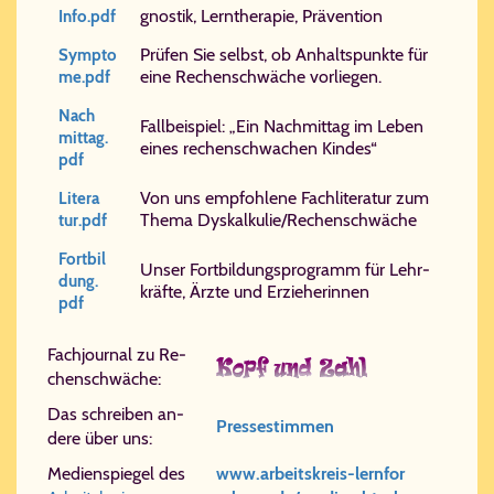
gno­stik, Lern­the­ra­pie, Prä­ven­ti­on
Info.​pdf
Prü­fen Sie selbst, ob An­halts­punk­te für
Symp​to​
ei­ne Re­chen­schwä­che vor­lie­gen.
me.​pdf
Nach​
Fall­bei­spiel: „Ein Nach­mit­tag im Le­ben
mit​tag.​
ei­nes re­chen­schwa­chen Kin­des“
pdf
Von uns em­pfoh­le­ne Fach­li­te­ra­tur zum
Li​te​ra​
The­ma Dys­kal­ku­lie/​Re­chen­schwä­che
tur.​pdf
Fort​bil​
Un­ser Fort­bil­dungs­pro­gramm für Lehr­
dung.​
kräf­te, Ärz­te und Er­zie­he­rin­nen
pdf
Fach­jour­nal zu Re­
chen­schwä­che:
Das schrei­ben an­
Pres­se­stim­men
de­re über uns:
Medienspiegel des
www.​ar​beits​kreis-lern​for​