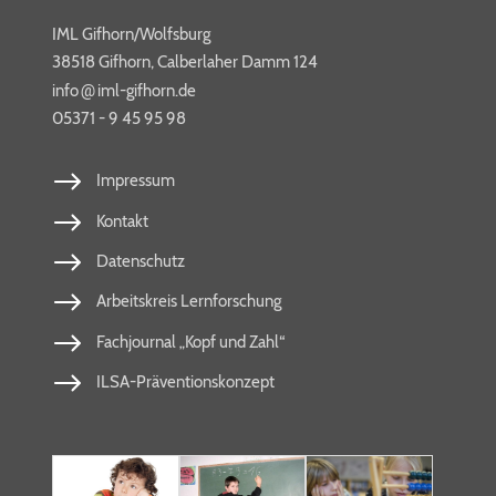
IML Gifhorn/Wolfsburg
38518 Gifhorn, Calberlaher Damm 124
@
info​
iml-​gif​horn​.de
05371 - 9 45 95 98
Impressum
Kontakt
Datenschutz
Arbeitskreis Lernforschung
Fachjournal „Kopf und Zahl“
ILSA-Präventionskonzept