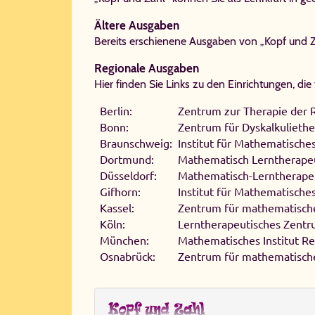
Ältere Ausgaben
Bereits erschienene Ausgaben von „Kopf und Za
Regionale Ausgaben
Hier finden Sie Links zu den Einrichtungen, die 
Ber­lin:
Zen­trum zur The­ra­pie der 
Bonn:
Zen­trum für Dys­kal­ku­lie­the­
Braun­schweig:
In­sti­tut für Ma­the­ma­ti­sch
Dort­mund:
Ma­the­ma­tisch Lern­the­ra­pe
Düs­sel­dorf:
Ma­the­ma­tisch-​Lern­the­ra­peu­
Gif­horn:
In­sti­tut für Ma­the­ma­ti­sch
Kas­sel:
Zen­trum für ma­the­ma­ti­sch
Köln:
Lern­the­ra­peu­ti­sches Zen­
Mün­chen:
Ma­the­ma­ti­sches In­sti­tut 
Os­na­brück:
Zen­trum für ma­the­ma­ti­sch