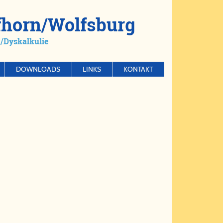
f­horn/​Wolfs­burg
​Dys­kal­ku­lie
DOWNLOADS
LINKS
KONTAKT