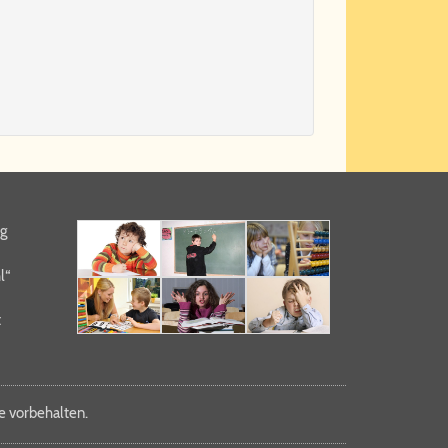
ng
l“
t
 vor­be­hal­ten.