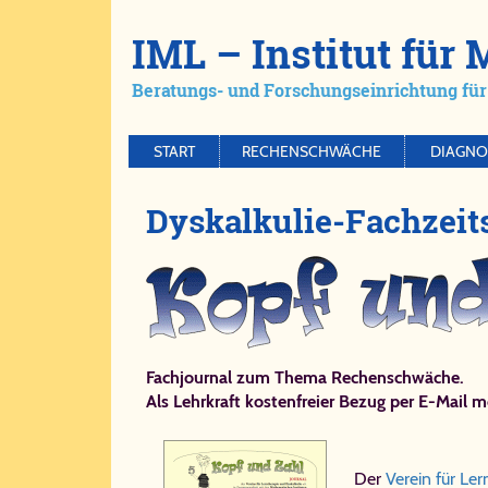
IML – Ins­ti­tut für 
Be­ra­tungs- und For­schungs­ein­rich­tung für 
START
RECHENSCHWÄCHE
DIAGNO
Dys­kal­ku­lie-​Fach­zeit
Fachjournal zum Thema Rechenschwäche.
Als Lehrkraft kostenfreier Bezug per E-Mail m
Der
Verein für Le