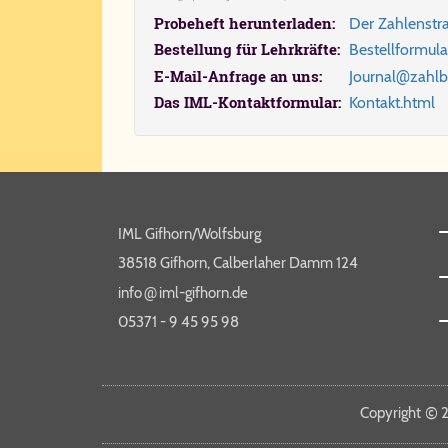
Probeheft herunterladen:
Der Zah­len­stra
Bestellung für Lehrkräfte:
Be​stell​for​mu​la
@
E-Mail-Anfrage an uns:
Jour​nal
​zahl​b
Das IML-Kontaktformular:
Kon​takt.​html
IML Gifhorn/Wolfsburg
38518 Gifhorn, Calberlaher Damm 124
@
info​
iml-​gif​horn​.de
05371 - 9 45 95 98
©
Copy­right
2