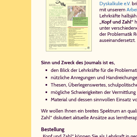
Dyskalkulie e.V.
br
mit unserem
Ar­bei
Lehrkräfte halbjäh
„Kopf und Zahl“
h
unter verschieden
der Problematik 
auseinandersetzt.
Sinn und Zweck des Journals ist es,
den Blick der Lehrkräfte für die Problema
nützliche Anregungen und Handreichun
Thesen, Überlegenswertes, schulpolitische
mögliche Schwierigkeiten der Vermittlung
Material und dessen sinnvollen Einsatz vo
Wir wollen Ihnen ein breites Spektrum an qualif
Zahl“ diskutiert aktuelle Ansätze aus lernther
Bestellung
„Kopf und Zahl“ können Sie als Lehrkraft in g