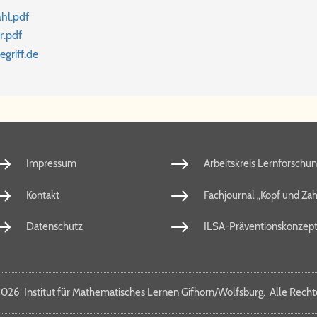
hl.​pdf
r.​pdf
e​griff.​de
Impressum
Arbeitskreis Lernforschu
Kontakt
Fachjournal „Kopf und Zah
Datenschutz
ILSA-Präventionskonzep
026 In­sti­tut für Ma­the­ma­ti­sches Ler­nen Gif­horn/​Wolfs­burg. Al­le Rech­te