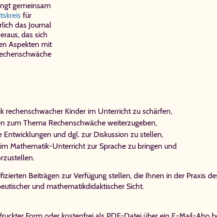
ingt gemeinsam
ts­kreis
für
rlich das Journal
eraus, das sich
en Aspekten mit
Rechenschwäche
tik rechenschwacher Kinder im Unterricht zu schärfen,
gen zum Thema Rechenschwäche weiterzugeben,
 Entwicklungen und dgl. zur Diskussion zu stellen,
 im Mathematik-Unterricht zur Sprache zu bringen und
rzustellen.
izierten Beiträgen zur Verfügung stellen, die Ihnen in der Praxis d
apeutischer und mathematikdidaktischer Sicht.
edruckter Form oder kostenfrei als PDF-Datei über ein E-Mail-Abo b