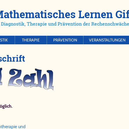
Ma­the­ma­ti­sches Ler­nen Gi
Dia­gno­stik, The­ra­pie und Prä­ven­ti­on der Re­chen­schwä­che/
STIK
THERAPIE
PRÄVENTION
VERANSTALTUNGEN
­schrift
öglich.
rntherapie und