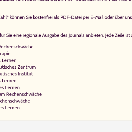
hl“ können Sie kostenfrei als PDF-Datei per E-Mail oder über uns
für Sie eine regionale Ausgabe des Journals anbieten. Jede Zeile ist 
Re­chen­schwä­che
ra­pie
es Ler­nen
u­ti­sches Zen­trum
ti­sches In­sti­tut
es Ler­nen
es Ler­nen
trum Re­chen­schwä­che
Re­chen­schwä­che
es Ler­nen