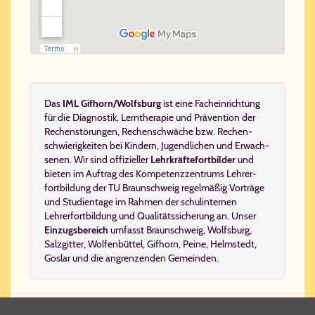
Das
IML Gif­horn/​Wolfs­burg
ist eine Fach­ein­rich­tung
für die
Dia­gno­stik
,
Lern­the­ra­pie
und
Prä­ven­ti­on
der
Re­chen­stö­run­gen, Re­chen­schwä­che bzw. Re­chen­
schwie­rig­kei­ten
bei Kin­dern, Ju­gend­li­chen und Er­wach­
se­nen. Wir sind of­fi­zi­el­ler
Lehr­kräf­te­fort­bil­der
und
bie­ten im Auf­trag des
Kom­pe­tenz­zen­trums Leh­rer­
fort­bil­dung der TU Braun­schweig
regelmäßig
Vorträge
und Studientage
im Rahmen der schulinternen
Lehrerfortbildung
und Qualitätssicherung an. Un­ser
Ein­zugs­be­reich
um­fasst
Braunschweig
,
Wolfsburg
,
Salzgitter
,
Wolfenbüttel
,
Gifhorn
,
Peine
,
Helmstedt
,
Goslar
und die an­gren­zen­den Ge­mein­den.