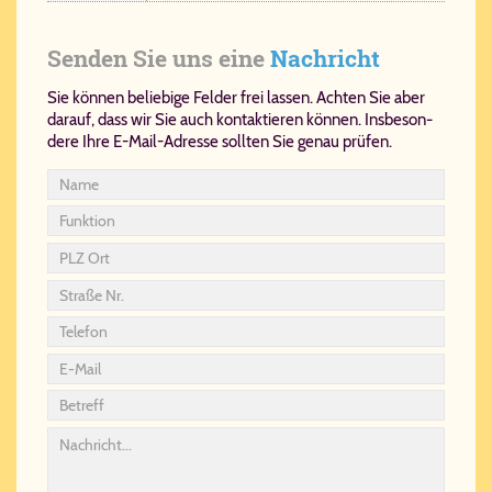
Senden Sie uns eine
Nachricht
Sie kön­nen be­lie­bi­ge Fel­der frei las­sen. Ach­ten Sie aber
dar­auf, dass wir Sie auch kon­tak­tie­ren kön­nen. Ins­be­son­
de­re Ih­re E-Mail-Adres­se soll­ten Sie ge­nau prü­fen.