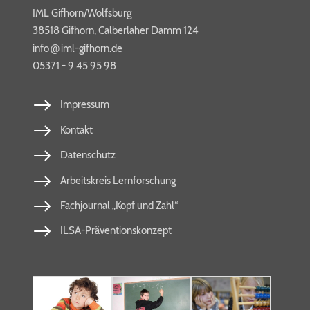
IML Gifhorn/Wolfsburg
38518 Gifhorn, Calberlaher Damm 124
@
info​
iml-​gif​horn​.de
05371 - 9 45 95 98
Impressum
Kontakt
Datenschutz
Arbeitskreis Lernforschung
Fachjournal „Kopf und Zahl“
ILSA-Präventionskonzept