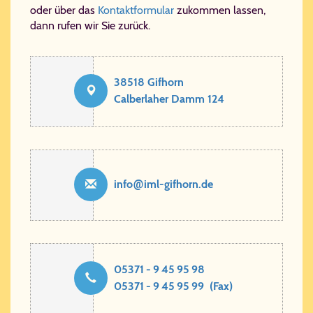
oder über das
Kontaktformular
zukommen lassen,
dann rufen wir Sie zurück.
38518 Gifhorn
Calberlaher Damm 124
@
info​
iml-​gif​horn​.de
05371 - 9 45 95 98
05371 - 9 45 95 99 (Fax)