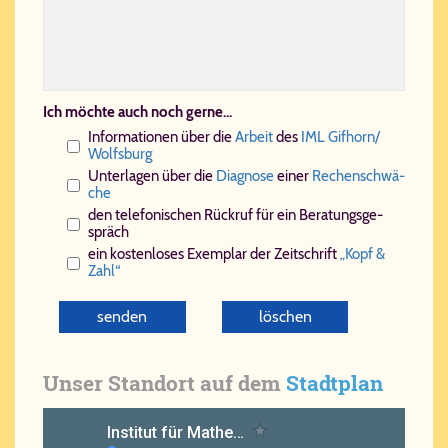
Ich möchte auch noch gerne...
In­for­ma­ti­o­nen über die
Ar­beit
des
IML Gif­horn/​
Wolfs­burg
Un­ter­la­gen über die
Dia­gno­se
ei­ner
Re­chen­schwä­
che
den te­le­fo­ni­schen Rück­ruf für ein Be­ra­tungs­ge­
spräch
ein kos­ten­lo­ses Exem­plar der Zeit­schrift
„Kopf &
Zahl“
Unser Standort auf dem
Stadtplan