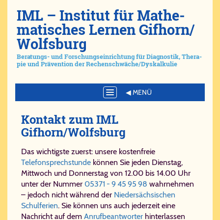
IML – Ins­ti­tut für Ma­the­
ma­ti­sches Ler­nen Gif­horn/​
Wolfs­burg
Be­ra­tungs- und For­schungs­ein­rich­tung für Dia­gno­stik, The­ra­
pie und Prä­ven­ti­on der Re­chen­schwä­che/​Dys­kal­ku­lie
Toggle
navigation
Kon­takt zum IML
Gifhorn/Wolfsburg
Das wichtigste zuerst: unsere kostenfreie
Telefonsprechstunde
können Sie jeden Dienstag,
Mittwoch und Donnerstag von 12.00 bis 14.00 Uhr
unter der Nummer
05371 - 9 45 95 98
wahrnehmen
– jedoch nicht während der
Niedersächsischen
Schulferien
. Sie können uns auch jederzeit eine
Nachricht auf dem
Anrufbeantworter
hinterlassen